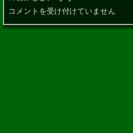
コメントを受け付けていません
就
職
も
転
職
も
お
手
の
も
の
は